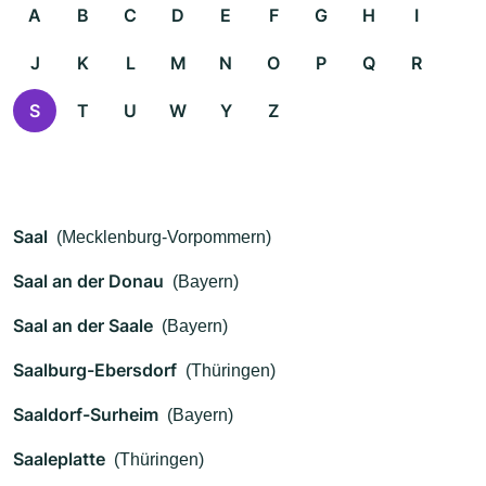
A
B
C
D
E
F
G
H
I
J
K
L
M
N
O
P
Q
R
S
T
U
W
Y
Z
Saal
(Mecklenburg-Vorpommern)
Saal an der Donau
(Bayern)
Saal an der Saale
(Bayern)
Saalburg-Ebersdorf
(Thüringen)
Saaldorf-Surheim
(Bayern)
Saaleplatte
(Thüringen)