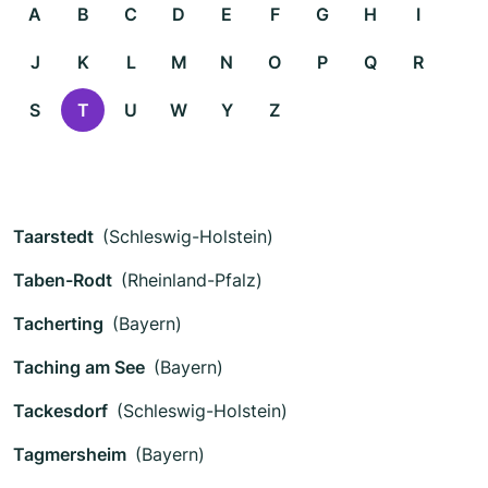
A
B
C
D
E
F
G
H
I
J
K
L
M
N
O
P
Q
R
S
T
U
W
Y
Z
Taarstedt
(Schleswig-Holstein)
Taben-Rodt
(Rheinland-Pfalz)
Tacherting
(Bayern)
Taching am See
(Bayern)
Tackesdorf
(Schleswig-Holstein)
Tagmersheim
(Bayern)