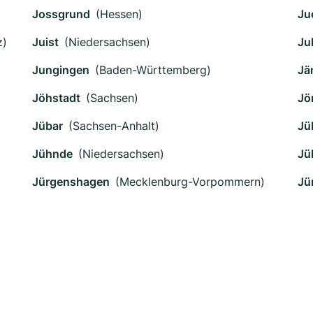
Jossgrund
(Hessen)
Ju
z)
Juist
(Niedersachsen)
Ju
Jungingen
(Baden-Württemberg)
Jä
Jöhstadt
(Sachsen)
Jö
Jübar
(Sachsen-Anhalt)
Jü
Jühnde
(Niedersachsen)
Jü
Jürgenshagen
(Mecklenburg-Vorpommern)
Jü