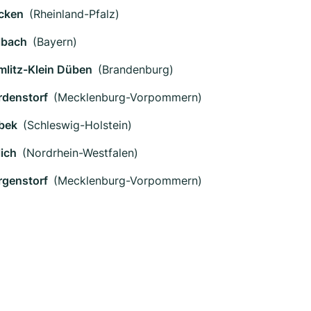
cken
(Rheinland-Pfalz)
lbach
(Bayern)
mlitz-Klein Düben
(Brandenburg)
rdenstorf
(Mecklenburg-Vorpommern)
bek
(Schleswig-Holstein)
lich
(Nordrhein-Westfalen)
rgenstorf
(Mecklenburg-Vorpommern)