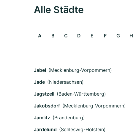
Alle Städte
A
B
C
D
E
F
G
H
Jabel
(Mecklenburg-Vorpommern)
Jade
(Niedersachsen)
Jagstzell
(Baden-Württemberg)
Jakobsdorf
(Mecklenburg-Vorpommern)
Jamlitz
(Brandenburg)
Jardelund
(Schleswig-Holstein)