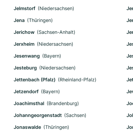
Jelmstorf
(Niedersachsen)
Je
Jena
(Thüringen)
Je
Jerichow
(Sachsen-Anhalt)
Je
Jerxheim
(Niedersachsen)
Je
Jesenwang
(Bayern)
Je
Jesteburg
(Niedersachsen)
Je
Jettenbach (Pfalz)
(Rheinland-Pfalz)
Je
Jetzendorf
(Bayern)
Je
Joachimsthal
(Brandenburg)
Jo
Johanngeorgenstadt
(Sachsen)
Jo
Jonaswalde
(Thüringen)
Jo