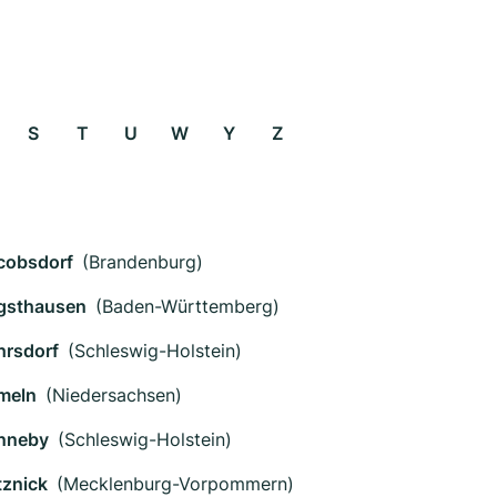
S
T
U
W
Y
Z
cobsdorf
(Brandenburg)
gsthausen
(Baden-Württemberg)
hrsdorf
(Schleswig-Holstein)
meln
(Niedersachsen)
nneby
(Schleswig-Holstein)
tznick
(Mecklenburg-Vorpommern)