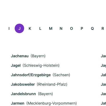
I
J
K
L
M
N
O
P
Q
R
Jachenau
(Bayern)
Ja
Jagel
(Schleswig-Holstein)
Ja
Jahnsdorf/Erzgebirge
(Sachsen)
Ja
Jakobsweiler
(Rheinland-Pfalz)
Ja
Jandelsbrunn
(Bayern)
Ja
Jarmen
(Mecklenburg-Vorpommern)
Ja