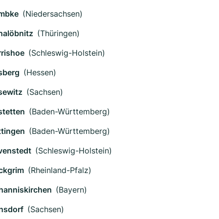
mbke
(Niedersachsen)
nalöbnitz
(Thüringen)
rrishoe
(Schleswig-Holstein)
sberg
(Hessen)
sewitz
(Sachsen)
stetten
(Baden-Württemberg)
ttingen
(Baden-Württemberg)
venstedt
(Schleswig-Holstein)
ckgrim
(Rheinland-Pfalz)
hanniskirchen
(Bayern)
nsdorf
(Sachsen)