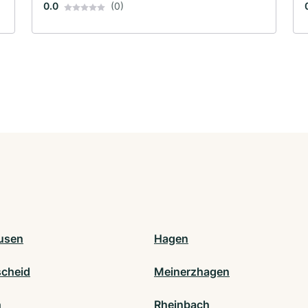
0.0
(0)
usen
Hagen
cheid
Meinerzhagen
h
Rheinbach