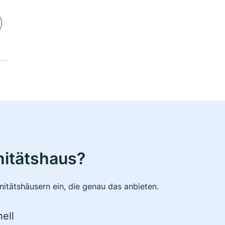
nitätshaus?
itätshäusern ein, die genau das anbieten.
ell