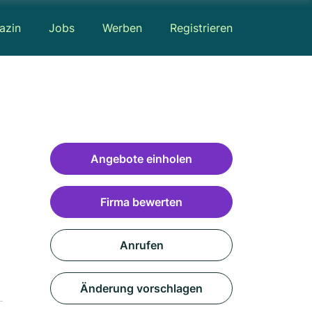
azin
Jobs
Werben
Registrieren
Angebote einholen
Firma bewerten
Anrufen
Änderung vorschlagen