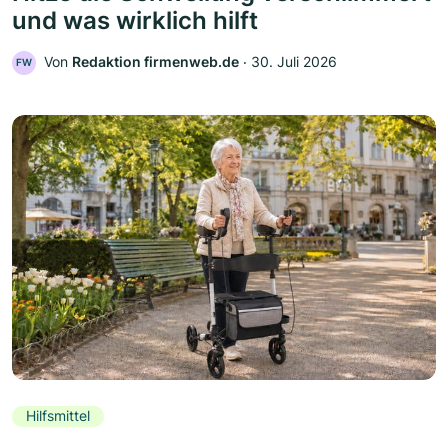
und was wirklich hilft
Von
Redaktion firmenweb.de
‧
30. Juli 2026
FW
Hilfsmittel