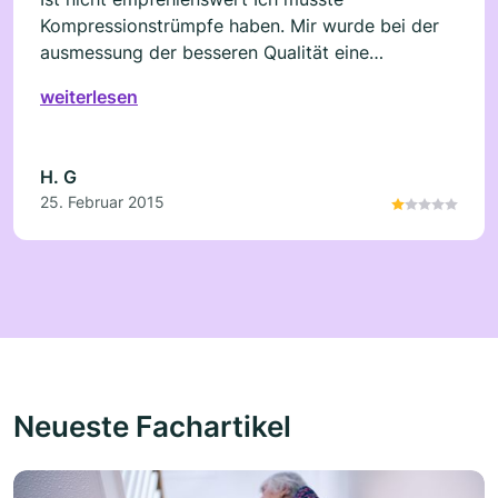
Kompressionstrümpfe haben. Mir wurde bei der
ausmessung der besseren Qualität eine
Zuzahlung von 8€ versprochen wo ich auch mit
weiterlesen
einverstanden war.die mussten bestellt werden
ca 1-2 Tage und sollten mich anrufen. Wurde
nicht getan. Bei Abholung habe ich dann ca 22 €
H. G
bezahlt Sehr Kundenunfreundlich
25. Februar 2015
Neueste Fachartikel