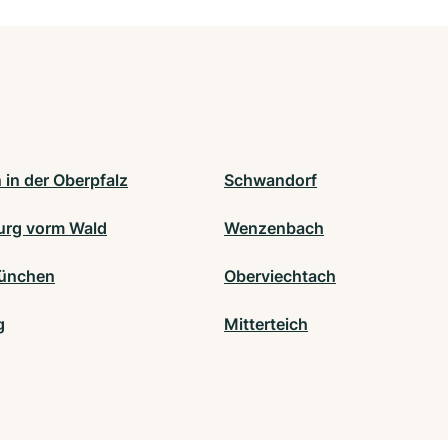
 in der Oberpfalz
Schwandorf
rg vorm Wald
Wenzenbach
ünchen
Oberviechtach
g
Mitterteich