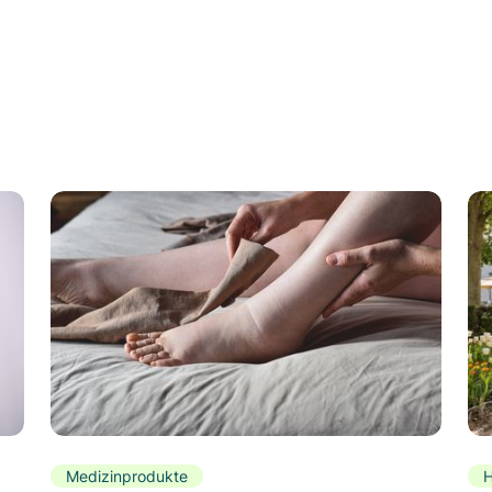
Medizinprodukte
H