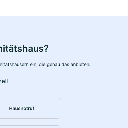
nitätshaus?
itätshäusern ein, die genau das anbieten.
ell
Hausnotruf