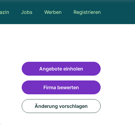
azin
Jobs
Werben
Registrieren
Angebote einholen
Firma bewerten
Änderung vorschlagen