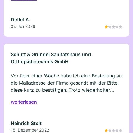
Bestellungen bei dieser Firma. In Dortmund ist
mir das in 20 Jahren nicht passiert. Ich habe
schon einen Brief an die GF geschrieben.
Detlef A.
Anscheinend wird die Beschwerde nicht ernst
07. Juli 2026
genommen. Ich verstehe es nicht das man seine
Mitarbeiter einfach so weiter machen lässt und
sie nicht schult.
Schütt & Grundei Sanitätshaus und
Orthopädietechnik GmbH
Vor über einer Woche habe ich eine Bestellung an
die Mailadresse der Firma gesandt mit der Bitte,
diese kurz zu bestätigen. Trotz wiederholter
Anmahnungen per Mail und Fax meldet sich
weiterlesen
einfach niemand. In der zuständigen Filiale 12 in
Bad Oldesloe ging auch niemand ans Telefon. Ich
weiß nun seit 9 Tagen noch immer nicht, ob
Heinrich Stolt
meine Bestellung nun bearbeitet wird oder nicht!
15. Dezember 2022
Ein extrem schlechter Kundenservice!!!