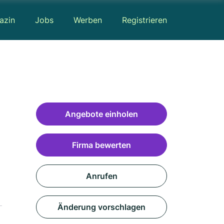
azin
Jobs
Werben
Registrieren
Angebote einholen
Firma bewerten
Anrufen
Änderung vorschlagen