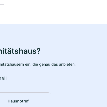
nitätshaus?
itätshäusern ein, die genau das anbieten.
ell
Hausnotruf