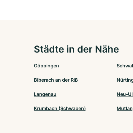
Städte in der Nähe
Göppingen
Schwä
Biberach an der Riß
Nürtin
Langenau
Neu-U
Krumbach (Schwaben)
Mutla