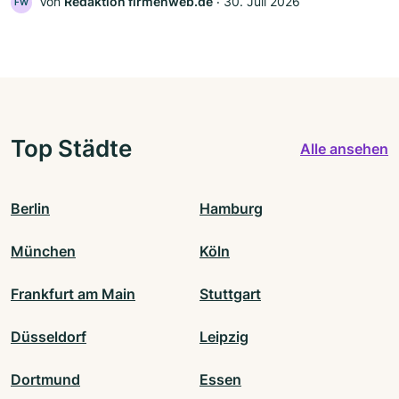
Von
Redaktion firmenweb.de
‧
30. Juli 2026
FW
Top Städte
Alle ansehen
Berlin
Hamburg
München
Köln
Frankfurt am Main
Stuttgart
Düsseldorf
Leipzig
Dortmund
Essen