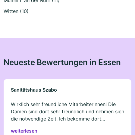
Mülheim an der Ruhr (11)
Witten (10)
Neueste Bewertungen in Essen
Sanitätshaus Szabo
Wirklich sehr freundliche Mitarbeiterinnen! Die
Damen sind dort sehr freundlich und nehmen sich
die notwendige Zeit. Ich bekomme dort
regelmäßig meine Kompressionsstrümpfe, mein
weiterlesen
Mann die orthopädischen Schuheinlagen. Wir