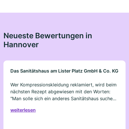
Neueste Bewertungen in
Hannover
Das Sanitätshaus am Lister Platz GmbH & Co. KG
Wer Kompressionskleidung reklamiert, wird beim
nächsten Rezept abgewiesen mit den Worten:
"Man solle sich ein anderes Sanitätshaus suchen."
Und das nach über 10 Jahren Kunde zu sein.
weiterlesen
Solange man nichts zu reklamieren hat, ist alles
gut. Wenn es aber dann bei Flachstrick zu
falschen Messungen und falscher Verarbeitung