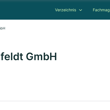
Verzeichnis
Fachmag
mbH
nfeldt GmbH