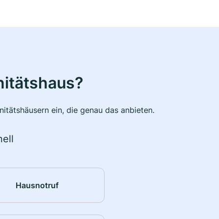
nitätshaus?
itätshäusern ein, die genau das anbieten.
ell
Hausnotruf