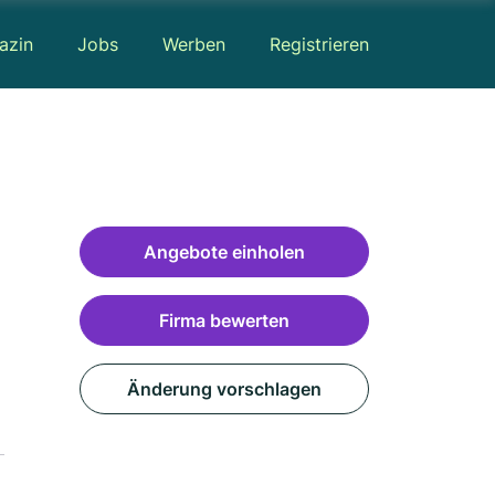
azin
Jobs
Werben
Registrieren
Angebote einholen
Firma bewerten
Änderung vorschlagen