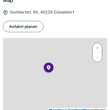
Map
Gumbertstr. 95, 40229 Düsseldorf
Anfahrt planen
+
−
Leaflet
|
©
OpenStreetMap
contributors