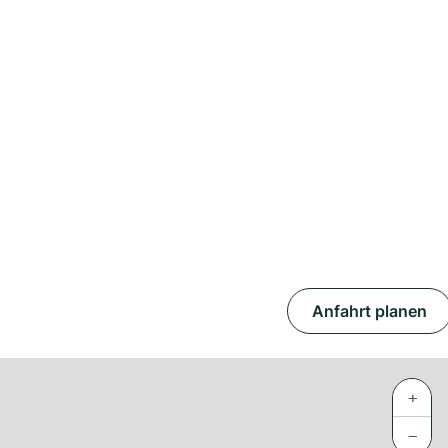
Anfahrt planen
+
−