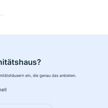
nitätshaus?
itätshäusern ein, die genau das anbieten.
ell