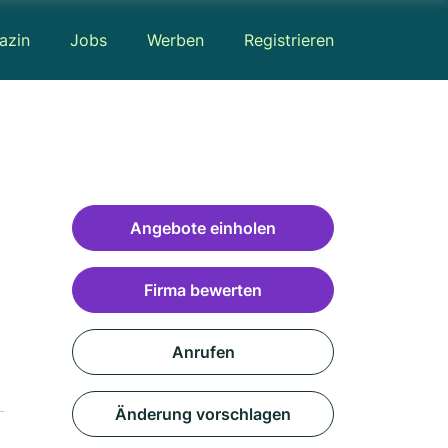
azin
Jobs
Werben
Registrieren
Angebote einholen
Firma bewerten
Anrufen
Änderung vorschlagen