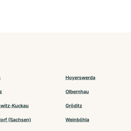
n
Hoyerswerda
z
Olbernhau
witz-Kuckau
Gröditz
orf (Sachsen)
Weinböhla