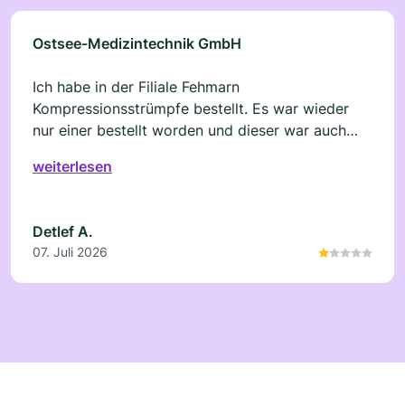
Ostsee-Medizintechnik GmbH
Ich habe in der Filiale Fehmarn
Kompressionsstrümpfe bestellt. Es war wieder
nur einer bestellt worden und dieser war auch
noch falsch. Das geschieht bei ca. 70% meiner
weiterlesen
Bestellungen bei dieser Firma. In Dortmund ist
mir das in 20 Jahren nicht passiert. Ich habe
schon einen Brief an die GF geschrieben.
Detlef A.
Anscheinend wird die Beschwerde nicht ernst
07. Juli 2026
genommen. Ich verstehe es nicht das man seine
Mitarbeiter einfach so weiter machen lässt und
sie nicht schult.