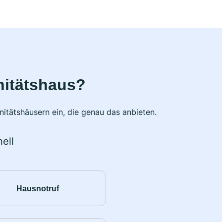
nitätshaus?
itätshäusern ein, die genau das anbieten.
ell
Hausnotruf