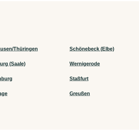
usen/Thüringen
Schönebeck (Elbe)
rg (Saale)
Wernigerode
nburg
Staßfurt
age
Greußen