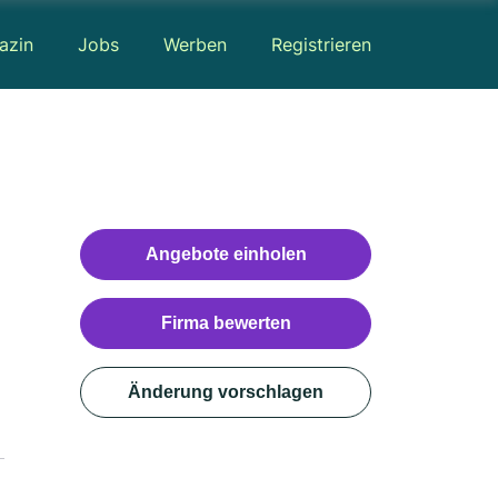
azin
Jobs
Werben
Registrieren
Angebote einholen
Firma bewerten
Änderung vorschlagen