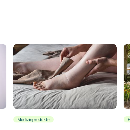
Medizinprodukte
H