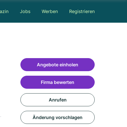
azin
Jobs
Werben
Registrieren
Angebote einholen
Firma bewerten
Anrufen
Änderung vorschlagen