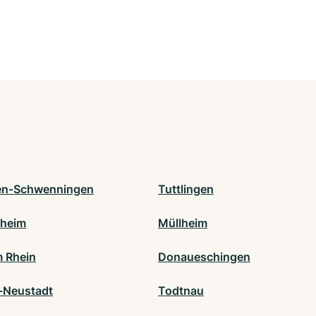
gen-Schwenningen
Tuttlingen
fheim
Müllheim
m Rhein
Donaueschingen
e-Neustadt
Todtnau