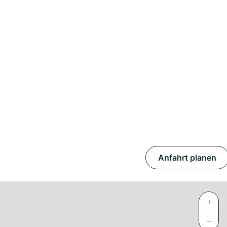
Anfahrt planen
+
−