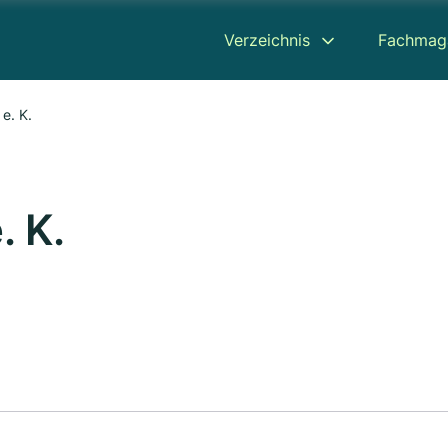
Verzeichnis
Fachmag
e. K.
. K.