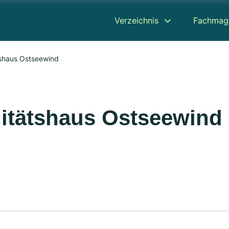
Verzeichnis
Fachmag
tshaus Ostseewind
nitätshaus Ostseewind