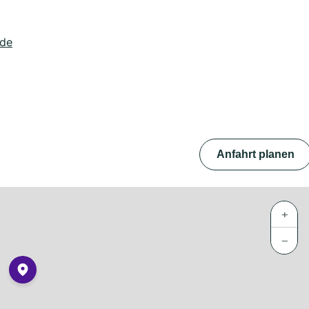
.de
Anfahrt planen
+
−