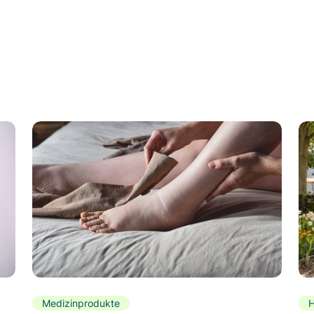
Medizinprodukte
H