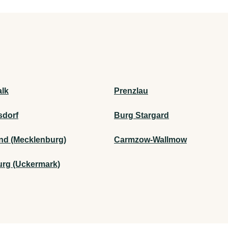
lk
Prenzlau
sdorf
Burg Stargard
and (Mecklenburg)
Carmzow-Wallmow
urg (Uckermark)