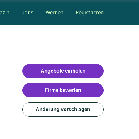
azin
Jobs
Werben
Registrieren
Angebote einholen
Firma bewerten
Änderung vorschlagen