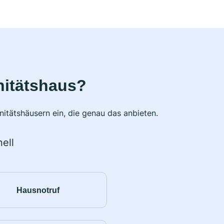
nitätshaus?
itätshäusern ein, die genau das anbieten.
ell
Hausnotruf