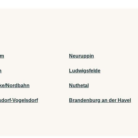
am
Neuruppin
n
Ludwigsfelde
cke/Nordbahn
Nuthetal
sdorf-Vogelsdorf
Brandenburg an der Havel