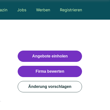
azin
Jobs
Werben
Registrieren
Angebote einholen
Firma bewerten
Änderung vorschlagen