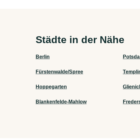
Städte in der Nähe
Berlin
Potsd
Fürstenwalde/Spree
Templi
Hoppegarten
Glieni
Blankenfelde-Mahlow
Freder