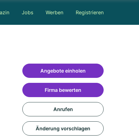
azin
Jobs
Werben
Registrieren
Angebote einholen
Firma bewerten
Anrufen
Änderung vorschlagen