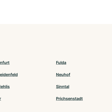
nfurt
Fulda
eidenfeld
Neuhof
ehlis
Sinntal
r
Prichsenstadt