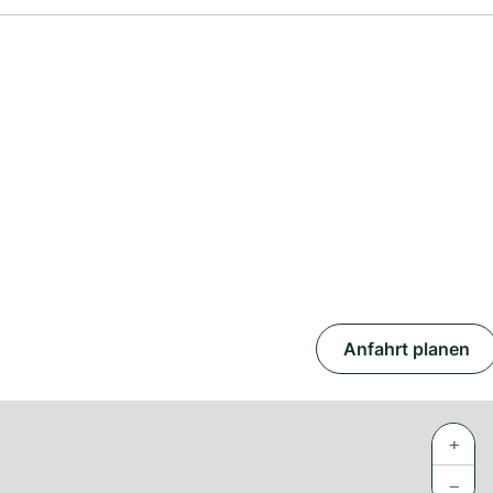
Anfahrt planen
+
−