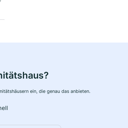
nitätshaus?
itätshäusern ein, die genau das anbieten.
ell