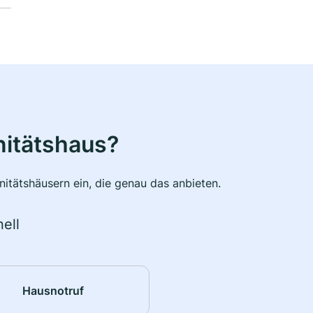
nitätshaus?
itätshäusern ein, die genau das anbieten.
ell
Hausnotruf