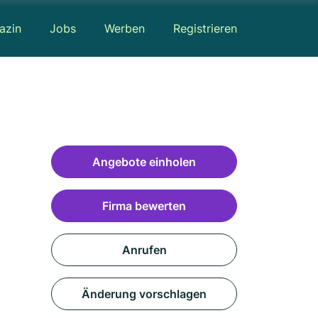
azin
Jobs
Werben
Registrieren
Angebote einholen
Firma bewerten
Anrufen
Änderung vorschlagen