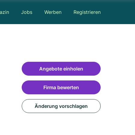
azin
Jobs
Werben
Registrieren
Angebote einholen
Firma bewerten
Änderung vorschlagen