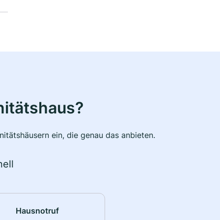
nitätshaus?
itätshäusern ein, die genau das anbieten.
ell
Hausnotruf