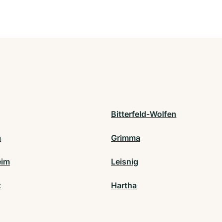
Bitterfeld-Wolfen
a
Grimma
eim
Leisnig
z
Hartha