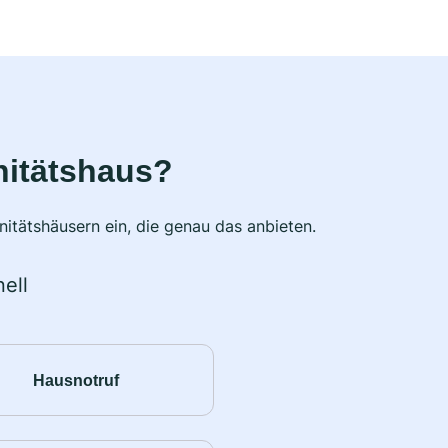
nitätshaus?
itätshäusern ein, die genau das anbieten.
ell
Hausnotruf