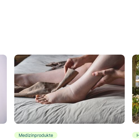
Medizinprodukte
H