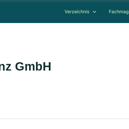
Verzeichnis
Fachmag
inz GmbH