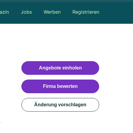
azin
Jobs
Werben
Registrieren
Angebote einholen
Firma bewerten
Änderung vorschlagen