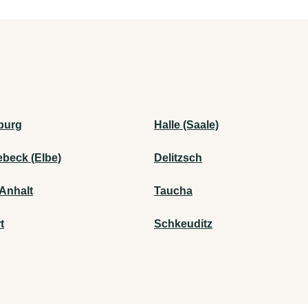
burg
Halle (Saale)
beck (Elbe)
Delitzsch
/Anhalt
Taucha
t
Schkeuditz