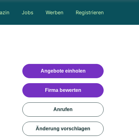
azin
Jobs
Werben
Registrieren
Angebote einholen
Firma bewerten
Anrufen
Änderung vorschlagen