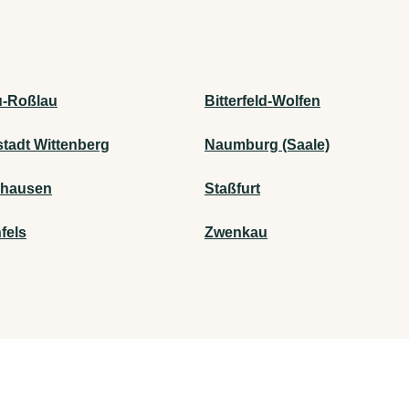
-Roßlau
Bitterfeld-Wolfen
stadt Wittenberg
Naumburg (Saale)
rhausen
Staßfurt
fels
Zwenkau