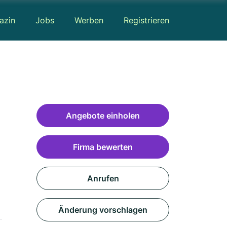
azin
Jobs
Werben
Registrieren
Angebote einholen
Firma bewerten
Anrufen
Änderung vorschlagen