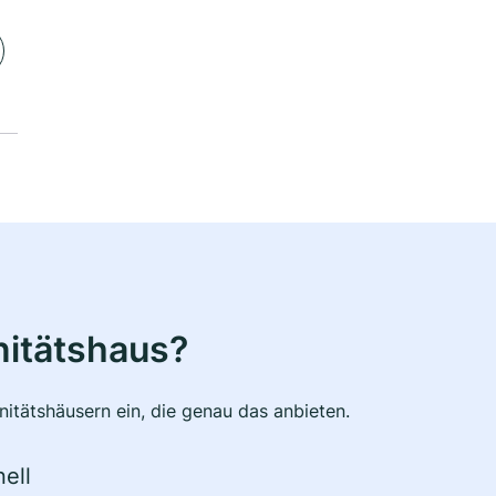
nitätshaus?
itätshäusern ein, die genau das anbieten.
ell