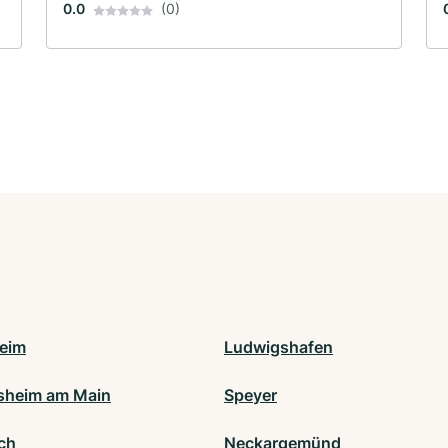
0.0
(0)
eim
Ludwigshafen
sheim am Main
Speyer
ch
Neckargemünd