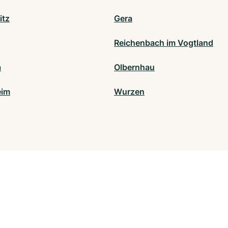
itz
Gera
Reichenbach im Vogtland
a
Olbernhau
eim
Wurzen