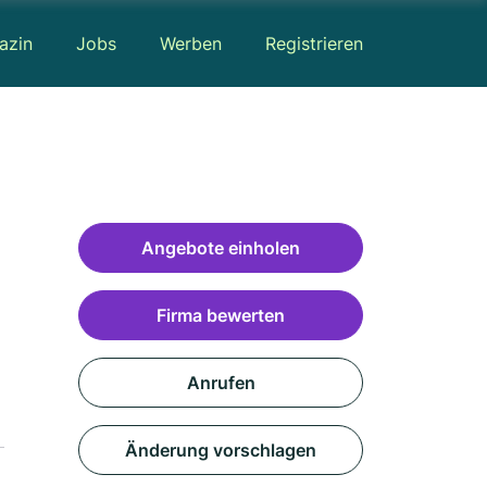
azin
Jobs
Werben
Registrieren
Angebote einholen
Firma bewerten
Anrufen
Änderung vorschlagen