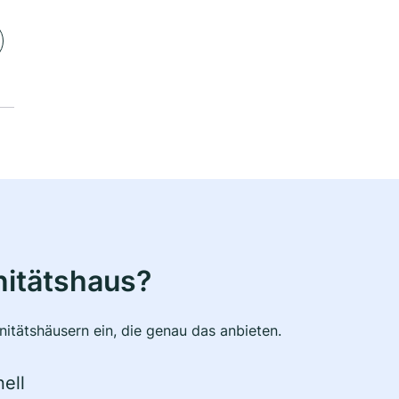
nitätshaus?
itätshäusern ein, die genau das anbieten.
ell