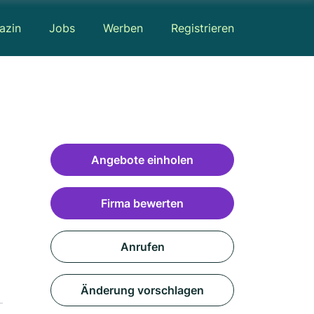
azin
Jobs
Werben
Registrieren
Angebote einholen
Firma bewerten
Anrufen
Änderung vorschlagen