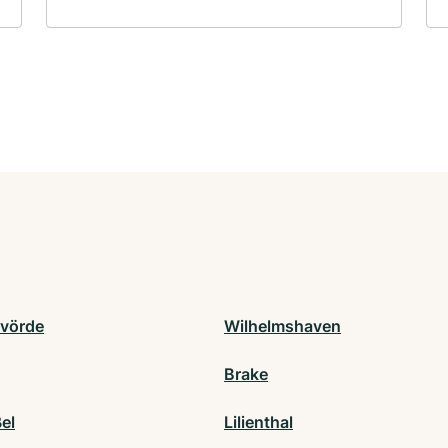
vörde
Wilhelmshaven
Brake
el
Lilienthal