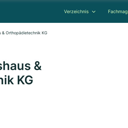
Verzeichnis
Fachmag
s & Orthopädietechnik KG
shaus &
nik KG