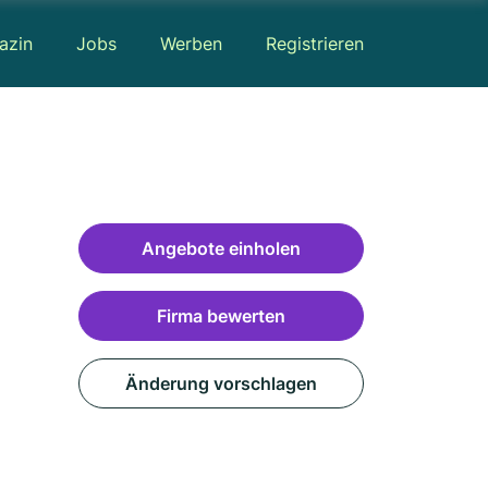
azin
Jobs
Werben
Registrieren
Angebote einholen
Firma bewerten
Änderung vorschlagen