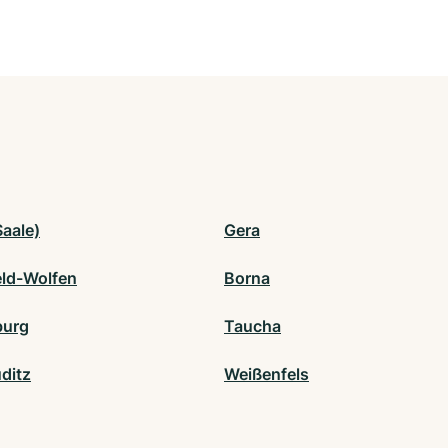
Saale)
Gera
eld-Wolfen
Borna
burg
Taucha
ditz
Weißenfels