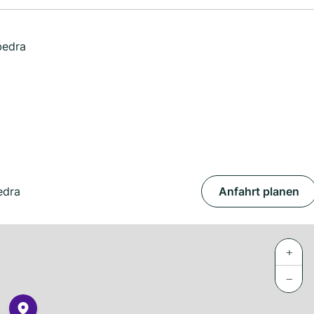
bedra
edra
Anfahrt planen
+
−