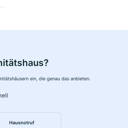
nitätshaus?
itätshäusern ein, die genau das anbieten.
ell
Hausnotruf