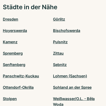
Städte in der Nähe
Dresden
Görlitz
Hoyerswerda
Bischofswerda
Kamenz
Pulsnitz
Spremberg
Zittau
Senftenberg
Sebnitz
Panschwitz-Kuckau
Lohmen (Sachsen)
Ottendorf-Okrilla
Sohland an der Spree
Stolpen
Weißwasser/O.L. - Běła
Woda