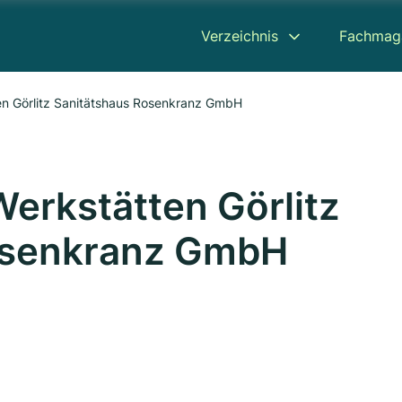
Verzeichnis
Fachmag
en Görlitz Sanitätshaus Rosenkranz GmbH
erkstätten Görlitz
osenkranz GmbH