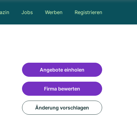
azin
Jobs
Werben
Registrieren
Angebote einholen
Firma bewerten
Änderung vorschlagen