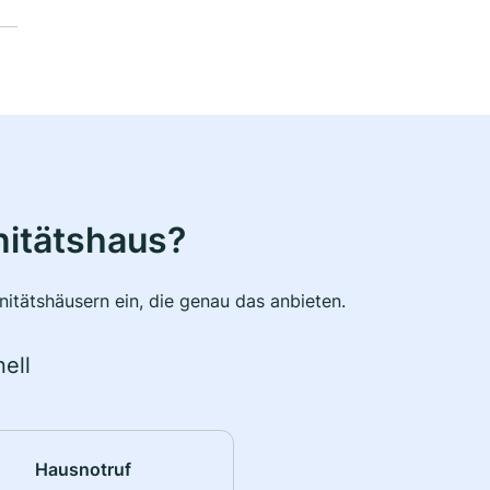
nitätshaus?
itätshäusern ein, die genau das anbieten.
ell
Hausnotruf